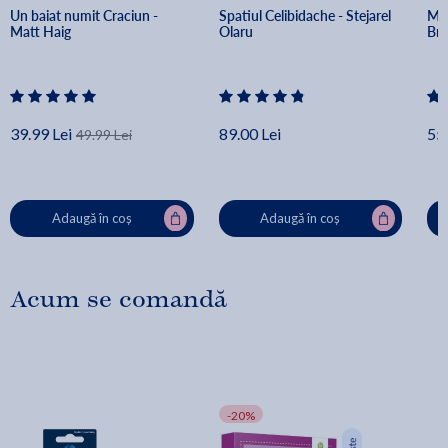
Un baiat numit Craciun - 
Spatiul Celibidache - Stejarel 
Min
Matt Haig
Olaru
Br
39.99 Lei
89.00 Lei
55.
49.99 Lei
Adaugă în coș
Adaugă în coș
Acum se comandă
-20%