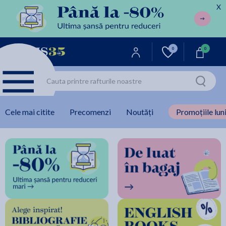
X
0
0
Cele mai citite
Precomenzi
Noutăți
Promoțiile luni