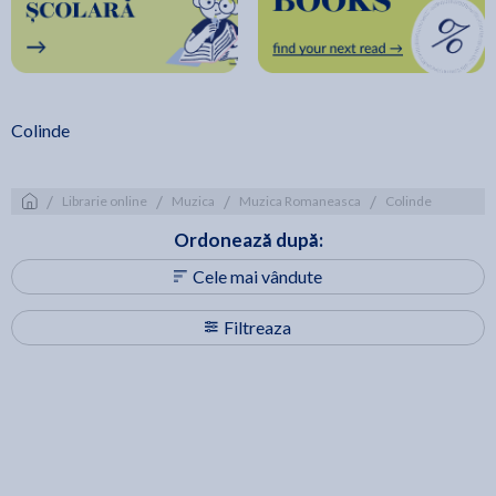
Colinde
/
/
/
/
Librarie online
Muzica
Muzica Romaneasca
Colinde
Ordonează după:
Cele mai vândute
Filtreaza