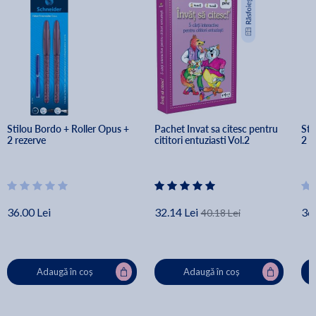
Stilou Bordo + Roller Opus + 
Pachet Invat sa citesc pentru 
Sti
2 rezerve
cititori entuziasti Vol.2
2 r
36.00 Lei
32.14 Lei
36.
40.18 Lei
Adaugă în coș
Adaugă în coș