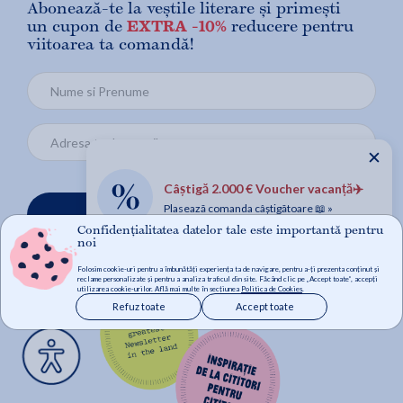
Abonează-te la veștile literare și primești
un cupon de
EXTRA -10%
reducere pentru
viitoarea ta comandă!
✕
Câștigă 2.000 € Voucher vacanță✈️
Plasează comanda câștigătoare 📖 »
Mă abonez
Confidențialitatea datelor tale este importantă pentru
noi
Folosim cookie-uri pentru a îmbunătăți experiența ta de navigare, pentru a-ți prezenta conținut și
reclame personalizate și pentru a analiza traficul din site. Făcând clic pe „Accept toate”, accepți
utilizarea cookie-urilor. Află mai multe în secțiunea
Politica de Cookies
.
Refuz toate
Accept toate