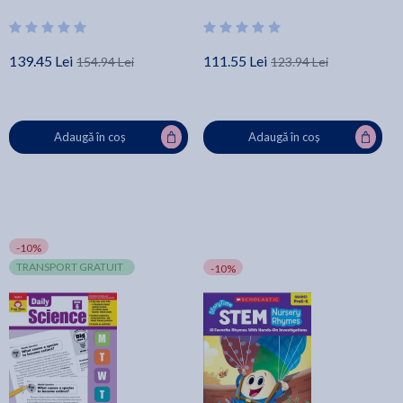
Spaces - Heather Dowd
139.45 Lei
111.55 Lei
154.94 Lei
123.94 Lei
Adaugă în coș
Adaugă în coș
-10%
TRANSPORT GRATUIT
-10%