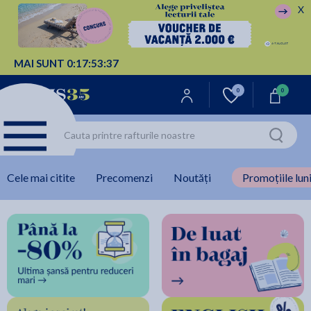
X
MAI SUNT
0:
17:
53:
36
0
0
Cele mai citite
Precomenzi
Noutăți
Promoțiile luni