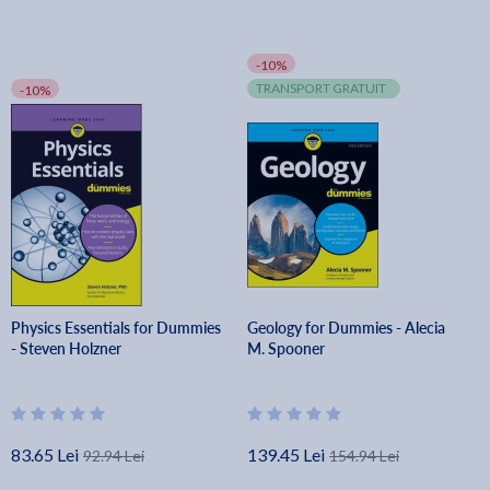
-10%
TRANSPORT GRATUIT
-10%
Physics Essentials for Dummies
Geology for Dummies - Alecia
- Steven Holzner
M. Spooner
83.65 Lei
139.45 Lei
92.94 Lei
154.94 Lei