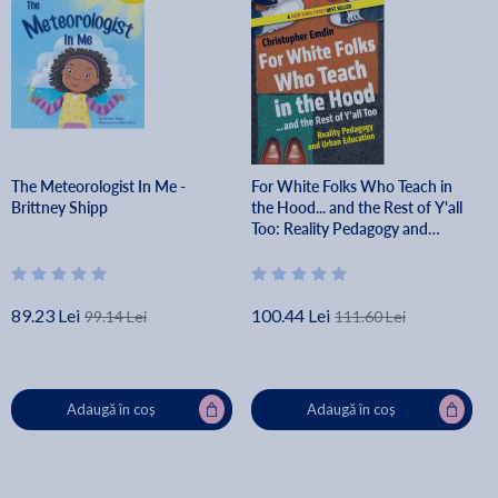
The Meteorologist In Me -
For White Folks Who Teach in
Brittney Shipp
the Hood... and the Rest of Y'all
Too: Reality Pedagogy and
Urban Education - Christopher
Emdin
89.23 Lei
100.44 Lei
99.14 Lei
111.60 Lei
Adaugă în coș
Adaugă în coș