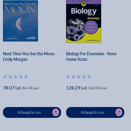
Next Time You See the Moon -
Biology For Dummies - Rene
Emily Morgan
Fester Kratz
78.07 Lei
128.29 Lei
86.74 Lei
142.54 Lei
Adaugă în coș
Adaugă în coș