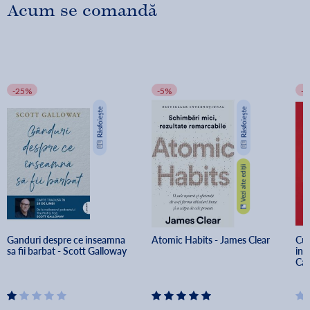
Acum se comandă
-25%
-5%
-
Ganduri despre ce inseamna 
Atomic Habits - James Clear
Cum
sa fii barbat - Scott Galloway
inf
Car