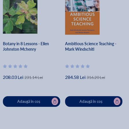
Botany in 8 Lessons - Ellen
Ambitious Science Teaching -
Johnston Mchenry
Mark Windschitl
208.03 Lei
284.58 Lei
231.14 Lei
316.20 Lei
Adaugă în coș
Adaugă în coș