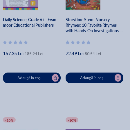
Daily Science, Grade 6+ - Evan-
Storytime Stem: Nursery
moor Educational Publishers
Rhymes: 10 Favorite Rhymes
with Hands-On Investigations -
Immacula A. Rhodes
167.35 Lei
72.49 Lei
185.94 Lei
80.54 Lei
Adaugă în coș
Adaugă în coș
-10%
-10%