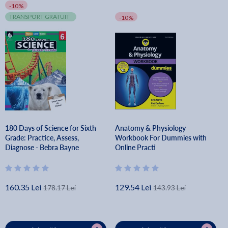
-10%
TRANSPORT GRATUIT
-10%
180 Days of Science for Sixth
Anatomy & Physiology
Grade: Practice, Assess,
Workbook For Dummies with
Diagnose - Bebra Bayne
Online Practi
160.35 Lei
129.54 Lei
178.17 Lei
143.93 Lei