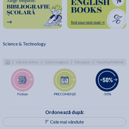
Science & Technology
/
/
/
/
Librarie online
Carti in engleza
Education
Teaching Methods & 
Fiction
PRECOMENZI
-50%
Ordonează după:
Cele mai vândute