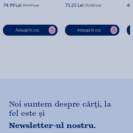
74.99 Lei
71.25 Lei
46.
99.99 Lei
75.00 Lei
Adaugă în coș
Adaugă în coș
Noi suntem despre cărți, la
fel este și
Newsletter-ul nostru.