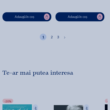
Adaugă în coș
Adaugă în coș
1
2
3
Te-ar mai putea interesa
-20%
-