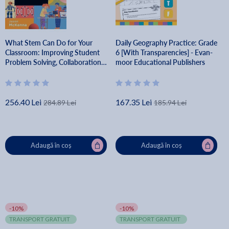
What Stem Can Do for Your
Daily Geography Practice: Grade
Classroom: Improving Student
6 [With Transparencies] - Evan-
Problem Solving, Collaboration,
moor Educational Publishers
and Engagement, Grades K-6
(Supplement Your Teaching with
Field - Jason Mckenna
256.40 Lei
167.35 Lei
284.89 Lei
185.94 Lei
Adaugă în coș
Adaugă în coș
-10%
-10%
TRANSPORT GRATUIT
TRANSPORT GRATUIT