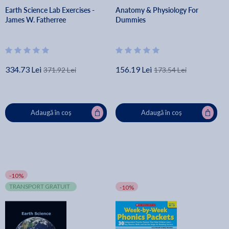
Earth Science Lab Exercises -
Anatomy & Physiology For
James W. Fatherree
Dummies
334.73 Lei
156.19 Lei
371.92 Lei
173.54 Lei
Adaugă în coș
Adaugă în coș
-10%
TRANSPORT GRATUIT
-10%