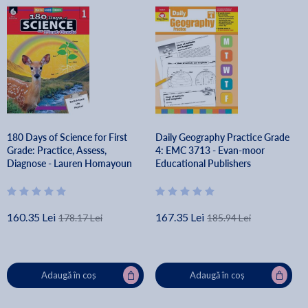
180 Days of Science for First
Daily Geography Practice Grade
Grade: Practice, Assess,
4: EMC 3713 - Evan-moor
Diagnose - Lauren Homayoun
Educational Publishers
160.35 Lei
167.35 Lei
178.17 Lei
185.94 Lei
Adaugă în coș
Adaugă în coș