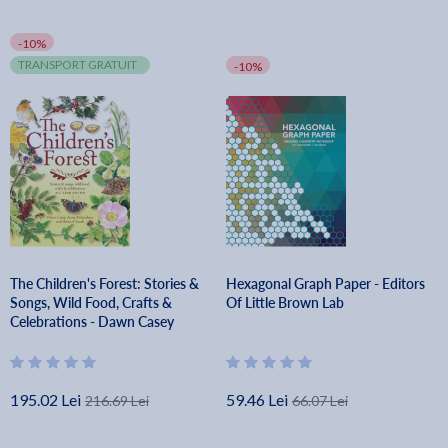
-10%
TRANSPORT GRATUIT
-10%
The Children's Forest: Stories &
Hexagonal Graph Paper - Editors
Songs, Wild Food, Crafts &
Of Little Brown Lab
Celebrations - Dawn Casey
195.02 Lei
59.46 Lei
216.69 Lei
66.07 Lei