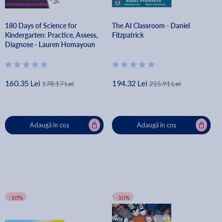
180 Days of Science for
The AI Classroom - Daniel
Kindergarten: Practice, Assess,
Fitzpatrick
Diagnose - Lauren Homayoun
160.35 Lei
194.32 Lei
178.17 Lei
215.91 Lei
Adaugă în coș
Adaugă în coș
-10%
-10%