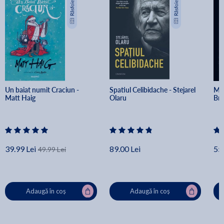
Un baiat numit Craciun - 
Spatiul Celibidache - Stejarel 
Min
Matt Haig
Olaru
Br
39.99 Lei
89.00 Lei
55.
49.99 Lei
Adaugă în coș
Adaugă în coș