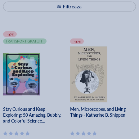
Filtreaza
-10%
TRANSPORT GRATUIT
-10%
Stay Curious and Keep
Men, Microscopes, and Living
Exploring: 50 Amazing, Bubbly,
Things - Katherine B. Shippen
and Colorful Science
Experiments to Do with the
Whole Family - Emily Calandrelli