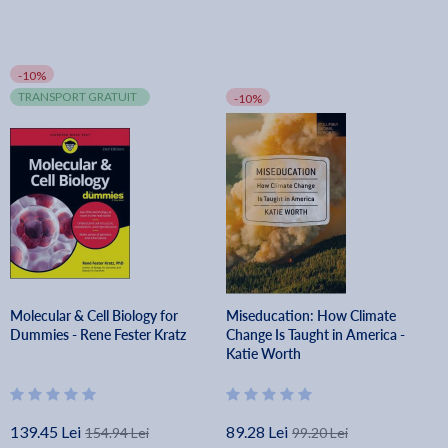
-10%
TRANSPORT GRATUIT
-10%
Molecular & Cell Biology for
Miseducation: How Climate
Dummies - Rene Fester Kratz
Change Is Taught in America -
Katie Worth
139.45 Lei
89.28 Lei
154.94 Lei
99.20 Lei