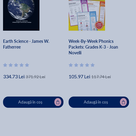
Earth Science - James W.
Week-By-Week Phonics
Fatherree
Packets: Grades K-3 - Joan
Novelli
334.73 Lei
105.97 Lei
371.92 Lei
117.74 Lei
Adaugă în coș
Adaugă în coș