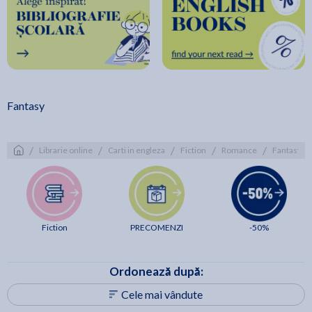
Fantasy
/
/
/
/
/
Librarie online
Carti in engleza
Fiction
Romance
Fantasy
Fiction
PRECOMENZI
-50%
Ordonează după:
Cele mai vândute