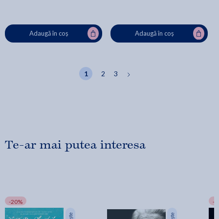
Adaugă în coș
Adaugă în coș
1
2
3
Te-ar mai putea interesa
-20%
-