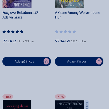
Foxglove. Belladonna #2 -
A Crane Among Wolves - June
Adalyn Grace
Hur
97.14 Lei
97.14 Lei
107.93 Lei
107.93 Lei
Adaugă în coș
Adaugă în coș
-10%
-10%