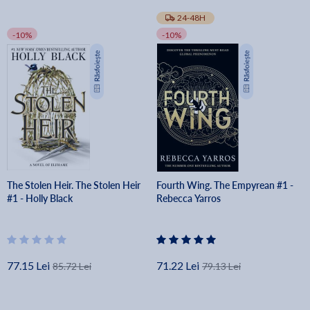
24-48H
-10%
-10%
The Stolen Heir. The Stolen Heir
Fourth Wing. The Empyrean #1 -
#1 - Holly Black
Rebecca Yarros
77.15 Lei
71.22 Lei
85.72 Lei
79.13 Lei