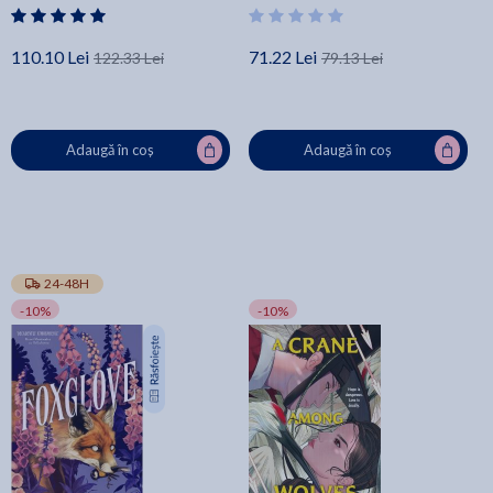
110.10 Lei
71.22 Lei
122.33 Lei
79.13 Lei
Adaugă în coș
Adaugă în coș
24-48H
-10%
-10%