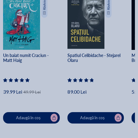
Un baiat numit Craciun - 
Spatiul Celibidache - Stejarel 
Min
Matt Haig
Olaru
Br
39.99 Lei
89.00 Lei
55.
49.99 Lei
Adaugă în coș
Adaugă în coș