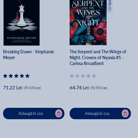
Breaking Dawn - Stephanie
The Serpent and The Wings of
Meyer
Night. Crowns of Nyaxia #1 -
Carissa Broadbent
71.22 Lei
64.74 Lei
79.13 Lei
71.93 Lei
Adaugă în coș
Adaugă în coș