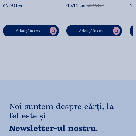
69.90 Lei
45.11 Lei
15.
60.15 Lei
Adaugă în coș
Adaugă în coș
Noi suntem despre cărți, la
fel este și
Newsletter-ul nostru.