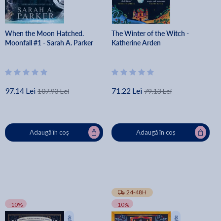
When the Moon Hatched.
The Winter of the Witch -
Moonfall #1 - Sarah A. Parker
Katherine Arden
97.14 Lei
71.22 Lei
107.93 Lei
79.13 Lei
Adaugă în coș
Adaugă în coș
24-48H
-10%
-10%