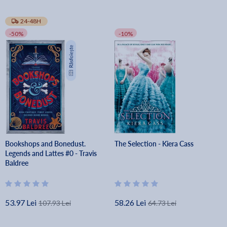
24-48H
-50%
-10%
Bookshops and Bonedust.
The Selection - Kiera Cass
Legends and Lattes #0 - Travis
Baldree
53.97 Lei
58.26 Lei
107.93 Lei
64.73 Lei