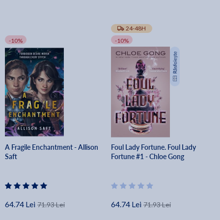
24-48H
-10%
-10%
A Fragile Enchantment - Allison
Foul Lady Fortune. Foul Lady
Saft
Fortune #1 - Chloe Gong
64.74 Lei
64.74 Lei
71.93 Lei
71.93 Lei