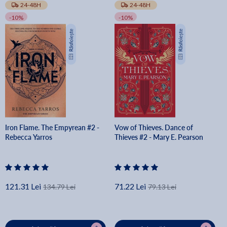
24-48H
24-48H
-10%
-10%
Iron Flame. The Empyrean #2 -
Vow of Thieves. Dance of
Rebecca Yarros
Thieves #2 - Mary E. Pearson
121.31 Lei
71.22 Lei
134.79 Lei
79.13 Lei