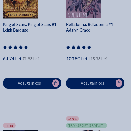
King of Scars. King of Scars #1 -
Belladonna. Belladonna #1 -
Leigh Bardugo
Adalyn Grace
64.74 Lei
103.80 Lei
71.93 Lei
115.33 Lei
Adaugă în coș
Adaugă în coș
-10%
TRANSPORT GRATUIT
-10%