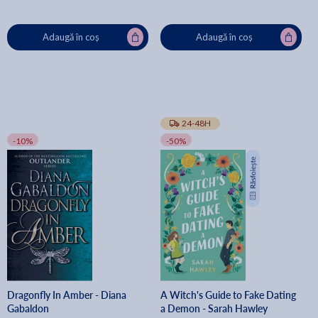
Adaugă în coș
Adaugă în coș
24-48H
-10%
-50%
Dragonfly In Amber - Diana
A Witch's Guide to Fake Dating
Gabaldon
a Demon - Sarah Hawley