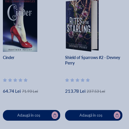
Cinder
Shield of Sparrows #2 - Devney
Perry
64.74 Lei
213.78 Lei
71.93 Lei
237.53 Lei
Adaugă în coș
Adaugă în coș