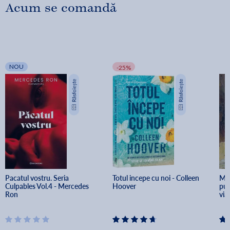
Acum se comandă
NOU
-25%
Pacatul vostru. Seria 
Totul incepe cu noi - Colleen 
Mun
Culpables Vol.4 - Mercedes 
Hoover
pus
Ron
via