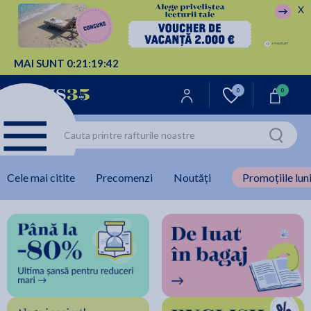
X
MAI SUNT
0:
21:
19:
41
0
0
Cele mai citite
Precomenzi
Noutăți
Promoțiile luni