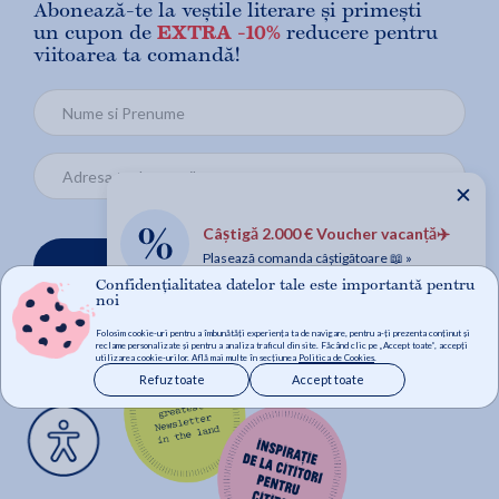
Abonează-te la veștile literare și primești
un cupon de
EXTRA -10%
reducere pentru
viitoarea ta comandă!
✕
Câștigă 2.000 € Voucher vacanță✈️
Plasează comanda câștigătoare 📖 »
Mă abonez
Confidențialitatea datelor tale este importantă pentru
noi
Folosim cookie-uri pentru a îmbunătăți experiența ta de navigare, pentru a-ți prezenta conținut și
reclame personalizate și pentru a analiza traficul din site. Făcând clic pe „Accept toate”, accepți
utilizarea cookie-urilor. Află mai multe în secțiunea
Politica de Cookies
.
Refuz toate
Accept toate