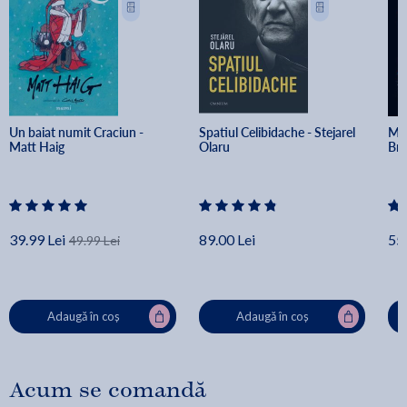
Un baiat numit Craciun - 
Spatiul Celibidache - Stejarel 
Min
Matt Haig
Olaru
Br
39.99 Lei
89.00 Lei
55.
49.99 Lei
Adaugă în coș
Adaugă în coș
Acum se comandă