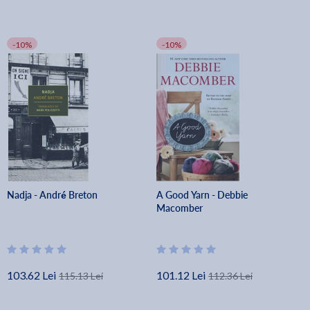
-10%
-10%
Nadja - André Breton
A Good Yarn - Debbie
Macomber
103.62 Lei
101.12 Lei
115.13 Lei
112.36 Lei