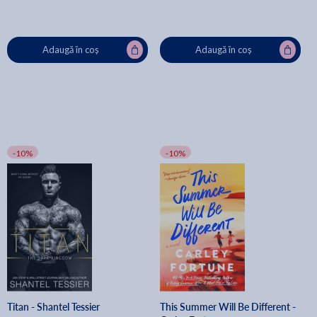
Adaugă în coș
Adaugă în coș
-10%
-10%
Titan - Shantel Tessier
This Summer Will Be Different -