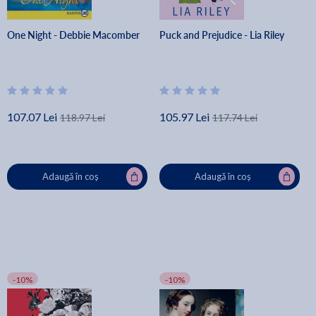
One Night - Debbie Macomber
Puck and Prejudice - Lia Riley
107.07 Lei
105.97 Lei
118.97 Lei
117.74 Lei
Adaugă în coș
Adaugă în coș
-10%
-10%