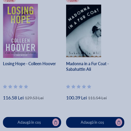
-10%
-10%
Losing Hope - Colleen Hoover
Madonna in a Fur Coat -
Sabahattin Ali
116.58 Lei
100.39 Lei
129.53 Lei
111.54 Lei
Adaugă în coș
Adaugă în coș