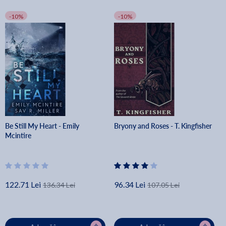
-10%
-10%
Be Still My Heart - Emily
Bryony and Roses - T. Kingfisher
Mcintire
122.71 Lei
96.34 Lei
136.34 Lei
107.05 Lei