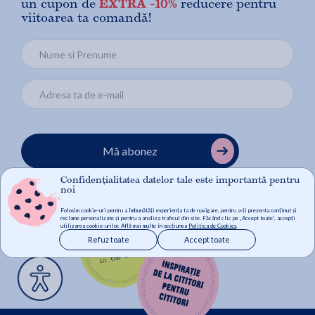
un cupon de
EXTRA -10%
reducere pentru
viitoarea ta comandă!
Mă abonez
Confidențialitatea datelor tale este importantă pentru
noi
Folosim cookie-uri pentru a îmbunătăți experiența ta de navigare, pentru a-ți prezenta conținut și
reclame personalizate și pentru a analiza traficul din site. Făcând clic pe „Accept toate”, accepți
utilizarea cookie-urilor. Află mai multe în secțiunea
Politica de Cookies
.
Refuz toate
Accept toate