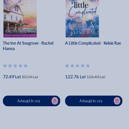
The Inn At Seagrove - Rachel
A Little Complicated - Kelsie Rae
Hanna
72.49 Lei
122.76 Lei
80.54 Lei
136.40 Lei
Adaugă în coș
Adaugă în coș