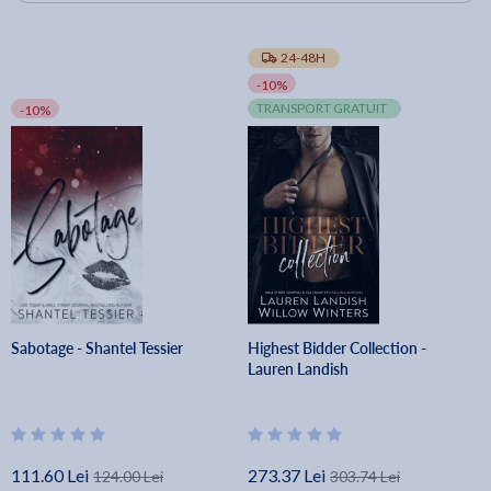
24-48H
-10%
TRANSPORT GRATUIT
-10%
Sabotage - Shantel Tessier
Highest Bidder Collection -
Lauren Landish
111.60 Lei
273.37 Lei
124.00 Lei
303.74 Lei