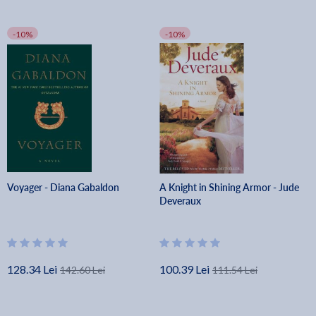
-10%
-10%
Voyager - Diana Gabaldon
A Knight in Shining Armor - Jude
Deveraux
128.34 Lei
100.39 Lei
142.60 Lei
111.54 Lei