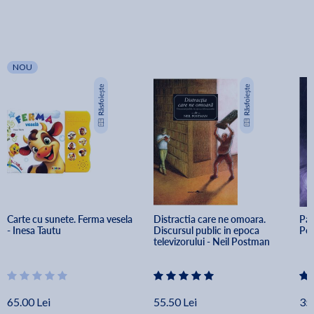
NOU
Carte cu sunete. Ferma vesela 
Distractia care ne omoara. 
Pat
- Inesa Tautu
Discursul public in epoca 
Pet
televizorului - Neil Postman
65.00 Lei
55.50 Lei
35.