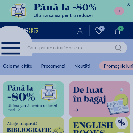
X
0
0
Cele mai citite
Precomenzi
Noutăți
Promoțiile luni