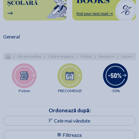
General
/
/
/
/
/
Librarie online
Carti in engleza
Fiction
Romance
General
Fiction
PRECOMENZI
-50%
Ordonează după:
Cele mai vândute
Filtreaza