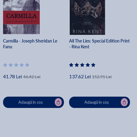
Carmilla - Joseph Sheridan Le
All The Lies: Special Edition Print
Fanu
- Rina Kent
41.78 Lei
137.62 Lei
46.42 Lei
152.91 Lei
Adaugă în coș
Adaugă în coș