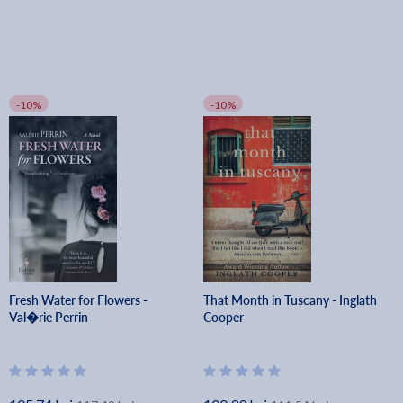
-10%
-10%
Fresh Water for Flowers -
That Month in Tuscany - Inglath
Val�rie Perrin
Cooper