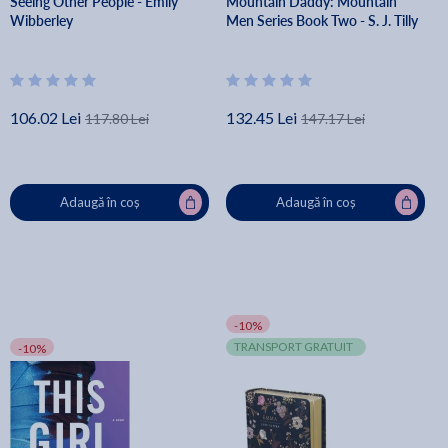
Seeing Other People - Emily
Mountain Daddy: Mountain
Wibberley
Men Series Book Two - S. J. Tilly
106.02 Lei
132.45 Lei
117.80 Lei
147.17 Lei
Adaugă în coș
Adaugă în coș
-10%
TRANSPORT GRATUIT
-10%