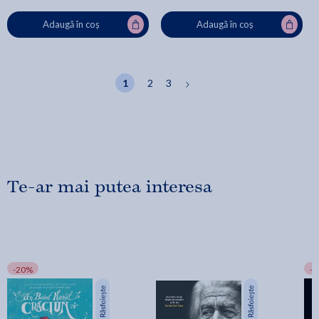
Adaugă în coș
Adaugă în coș
1
2
3
Te-ar mai putea interesa
-20%
-