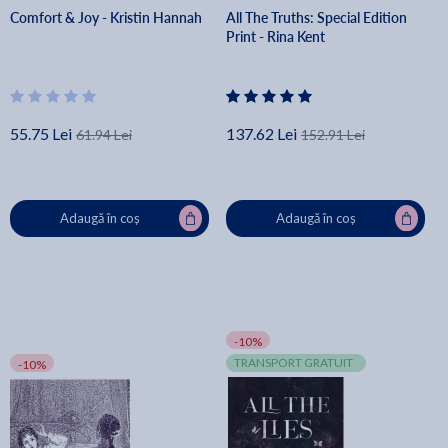
Comfort & Joy - Kristin Hannah
All The Truths: Special Edition
Print - Rina Kent
55.75 Lei
137.62 Lei
61.94 Lei
152.91 Lei
Adaugă în coș
Adaugă în coș
-10%
TRANSPORT GRATUIT
-10%