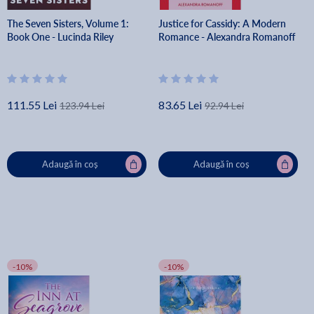
The Seven Sisters, Volume 1:
Justice for Cassidy: A Modern
Book One - Lucinda Riley
Romance - Alexandra Romanoff
111.55 Lei
83.65 Lei
123.94 Lei
92.94 Lei
Adaugă în coș
Adaugă în coș
-10%
-10%