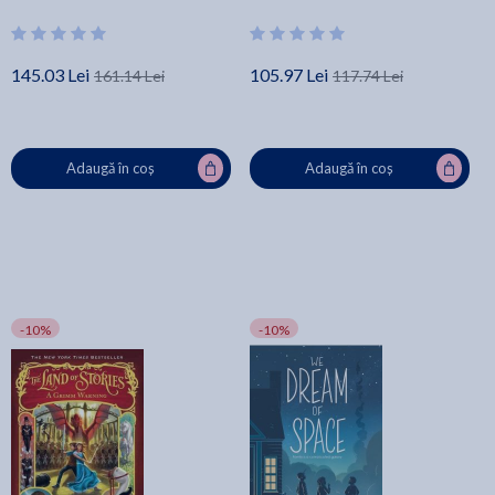
Edition - M. Martin Ann
145.03 Lei
105.97 Lei
161.14 Lei
117.74 Lei
Adaugă în coș
Adaugă în coș
-10%
-10%