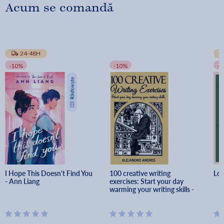
Acum se comandă
24-48H
-10%
-10%
-
I Hope This Doesn't Find You 
100 creative writing 
Los
- Ann Liang
exercises: Start your day 
warming your writing skills - 
Alejandro Andres