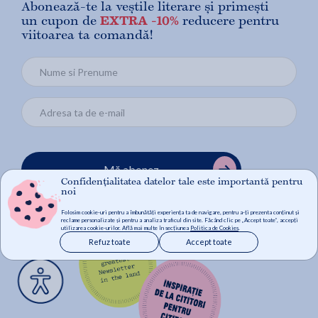
Abonează-te la veștile literare și primești
un cupon de
EXTRA -10%
reducere pentru
viitoarea ta comandă!
Mă abonez
Confidențialitatea datelor tale este importantă pentru
noi
Folosim cookie-uri pentru a îmbunătăți experiența ta de navigare, pentru a-ți prezenta conținut și
reclame personalizate și pentru a analiza traficul din site. Făcând clic pe „Accept toate”, accepți
utilizarea cookie-urilor. Află mai multe în secțiunea
Politica de Cookies
.
Refuz toate
Accept toate