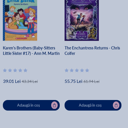
Karen's Brothers (Baby-Sitters
The Enchantress Returns - Chris
Little Sister #17) - Ann M. Martin
Colfer
39.01 Lei
55.75 Lei
43.34 Lei
61.94 Lei
Adaugă în coș
Adaugă în coș