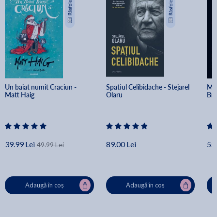
Un baiat numit Craciun - 
Spatiul Celibidache - Stejarel 
Min
Matt Haig
Olaru
Br
39.99 Lei
89.00 Lei
55.
49.99 Lei
Adaugă în coș
Adaugă în coș