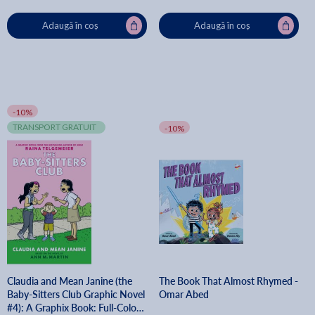
Adaugă în coș
Adaugă în coș
-10%
TRANSPORT GRATUIT
-10%
Claudia and Mean Janine (the
The Book That Almost Rhymed -
Baby-Sitters Club Graphic Novel
Omar Abed
#4): A Graphix Book: Full-Color