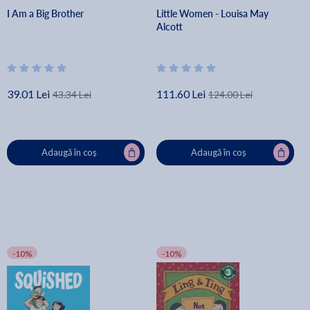
I Am a Big Brother
Little Women - Louisa May
Alcott
39.01 Lei
111.60 Lei
43.34 Lei
124.00 Lei
Adaugă în coș
Adaugă în coș
-10%
-10%