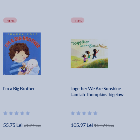
-10%
-10%
I'm a Big Brother
Together We Are Sunshine -
Jamilah Thompkins-bigelow
55.75 Lei
105.97 Lei
61.94 Lei
117.74 Lei