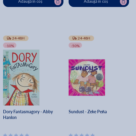
Adaugă în coș
Adaugă în coș
24-48H
24-48H
-10%
-50%
Dory Fantasmagory - Abby
Sundust - Zeke Peña
Hanlon