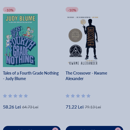
-10%
-10%
Tales of a Fourth Grade Nothing
The Crossover - Kwame
- Judy Blume
Alexander
58.26 Lei
71.22 Lei
64.73 Lei
79.13 Lei