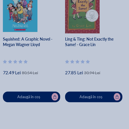
Squished: A Graphic Novel -
Ling & Ting: Not Exactly the
Megan Wagner Lloyd
Same! - Grace Lin
72.49 Lei
27.85 Lei
80.54 Lei
30.94 Lei
Adaugă în coș
Adaugă în coș