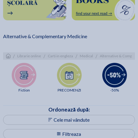
Alternative & Complementary Medicine
/
/
/
/
Librarie online
Carti in engleza
Medical
Alternative & Comple
Fiction
PRECOMENZI
-50%
Ordonează după:
Cele mai vândute
Filtreaza