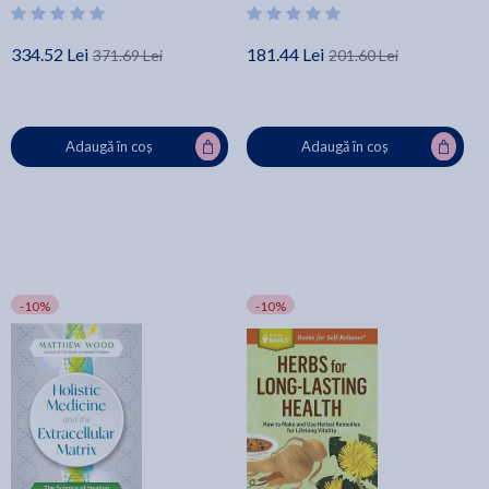
System, Liver and Gallbladder,
Urinar - Jill Stansbury
334.52 Lei
181.44 Lei
371.69 Lei
201.60 Lei
Adaugă în coș
Adaugă în coș
-10%
-10%