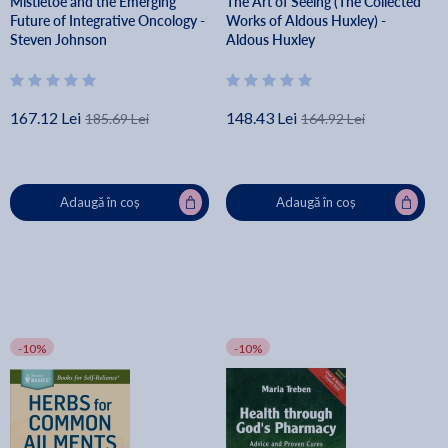
Mistletoe and the Emerging
The Art of Seeing (The Collected
Future of Integrative Oncology -
Works of Aldous Huxley) -
Steven Johnson
Aldous Huxley
167.12 Lei
148.43 Lei
185.69 Lei
164.92 Lei
Adaugă în coș
Adaugă în coș
-10%
-10%