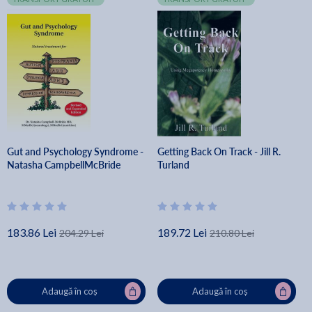
Gut and Psychology Syndrome -
Getting Back On Track - Jill R.
Natasha CampbellMcBride
Turland
183.86 Lei
189.72 Lei
204.29 Lei
210.80 Lei
Adaugă în coș
Adaugă în coș