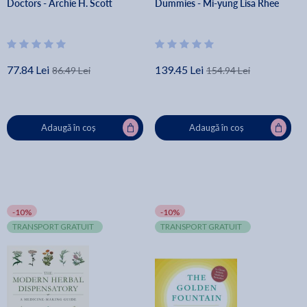
Doctors - Archie H. Scott
Dummies - Mi-yung Lisa Rhee
77.84 Lei
139.45 Lei
86.49 Lei
154.94 Lei
Adaugă în coș
Adaugă în coș
-10%
-10%
TRANSPORT GRATUIT
TRANSPORT GRATUIT