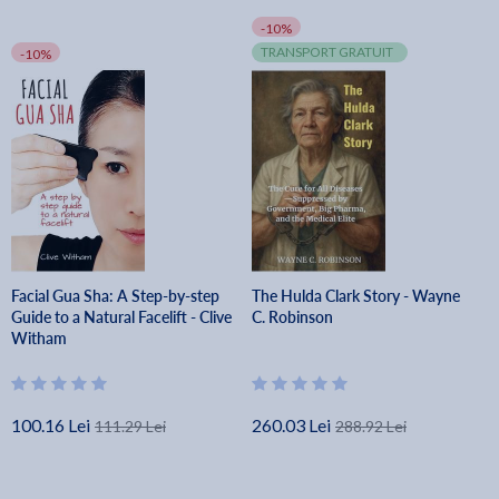
-10%
TRANSPORT GRATUIT
-10%
Facial Gua Sha: A Step-by-step
The Hulda Clark Story - Wayne
Guide to a Natural Facelift - Clive
C. Robinson
Witham
100.16 Lei
260.03 Lei
111.29 Lei
288.92 Lei