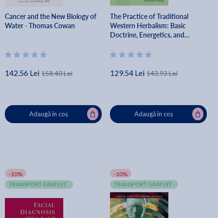
Cancer and the New Biology of
The Practice of Traditional
Water - Thomas Cowan
Western Herbalism: Basic
Doctrine, Energetics, and
Classification - Matthew Wood
142.56 Lei
129.54 Lei
158.40 Lei
143.93 Lei
Adaugă în coș
Adaugă în coș
-10%
-10%
TRANSPORT GRATUIT
TRANSPORT GRATUIT