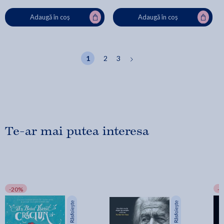
Adaugă în coș
Adaugă în coș
1
2
3
Te-ar mai putea interesa
-20%
-