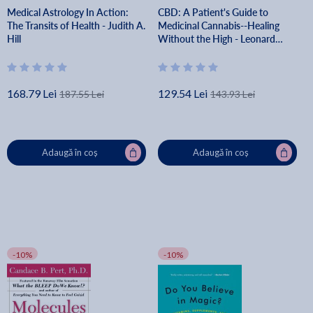
Medical Astrology In Action:
CBD: A Patient's Guide to
The Transits of Health - Judith A.
Medicinal Cannabis--Healing
Hill
Without the High - Leonard
Leinow
168.79 Lei
129.54 Lei
187.55 Lei
143.93 Lei
Adaugă în coș
Adaugă în coș
-10%
-10%