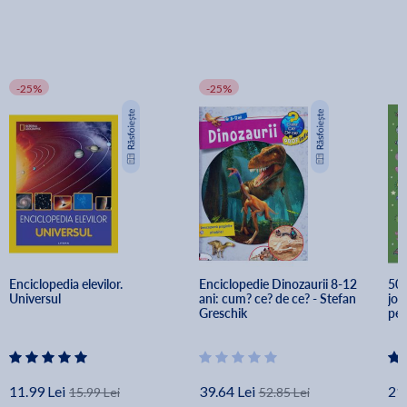
-25%
-25%
Enciclopedia elevilor. 
Enciclopedie Dinozaurii 8-12 
500
Universul
ani: cum? ce? de ce? - Stefan 
joc
Greschik
pen
11.99 Lei
39.64 Lei
21.
15.99 Lei
52.85 Lei