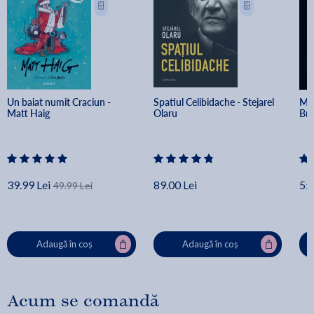
Un baiat numit Craciun - 
Spatiul Celibidache - Stejarel 
Min
Matt Haig
Olaru
Br
39.99 Lei
89.00 Lei
55.
49.99 Lei
Adaugă în coș
Adaugă în coș
Acum se comandă