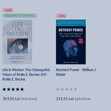
-10%
TRANSPORT GRATUIT
-10%
Life in Motion: The Osteopathic
Nutrient Power - William J.
Vision of Rollin E. Becker, DO -
Walsh
Rollin E. Becker
319.55 Lei
111.55 Lei
355.05 Lei
123.94 Lei