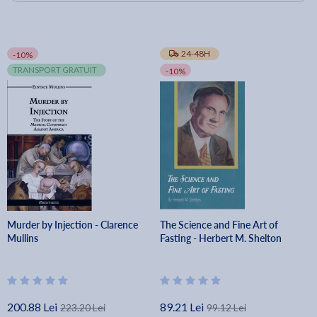
24-48H
-10%
TRANSPORT GRATUIT
-10%
Murder by Injection - Clarence
The Science and Fine Art of
Mullins
Fasting - Herbert M. Shelton
200.88 Lei
89.21 Lei
223.20 Lei
99.12 Lei