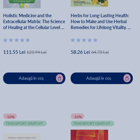
Holistic Medicine and the
Herbs for Long-Lasting Health:
Extracellular Matrix: The Science
How to Make and Use Herbal
of Healing at the Cellular Level -
Remedies for Lifelong Vitality. a
Matthew Wood
Storey Basics(r) Title - Rosemary
Gladstar
111.55 Lei
58.26 Lei
123.94 Lei
64.73 Lei
Adaugă în coș
Adaugă în coș
-10%
-10%
TRANSPORT GRATUIT
TRANSPORT GRATUIT