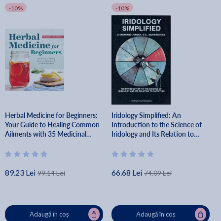
-10%
-10%
Herbal Medicine for Beginners:
Iridology Simplified: An
Your Guide to Healing Common
Introduction to the Science of
Ailments with 35 Medicinal
Iridology and Its Relation to
Herbs - Katja Swift
Nutrition - Bernard Jensen
89.23 Lei
66.68 Lei
99.14 Lei
74.09 Lei
Adaugă în coș
Adaugă în coș