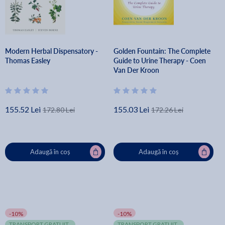
Modern Herbal Dispensatory -
Golden Fountain: The Complete
Thomas Easley
Guide to Urine Therapy - Coen
Van Der Kroon
155.52 Lei
155.03 Lei
172.80 Lei
172.26 Lei
Adaugă în coș
Adaugă în coș
-10%
-10%
TRANSPORT GRATUIT
TRANSPORT GRATUIT