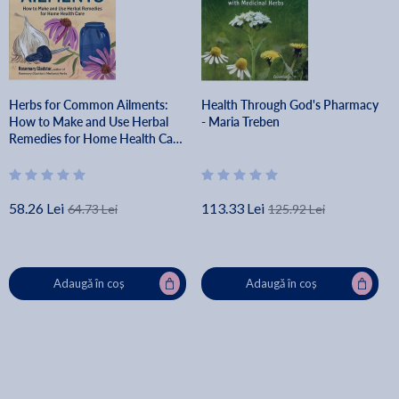
Herbs for Common Ailments:
Health Through God's Pharmacy
How to Make and Use Herbal
- Maria Treben
Remedies for Home Health Care.
a Storey Basics(r) Title -
Rosemary Gladstar
58.26 Lei
113.33 Lei
64.73 Lei
125.92 Lei
Adaugă în coș
Adaugă în coș