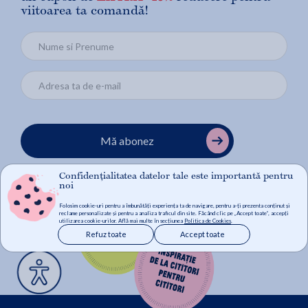
viitoarea ta comandă!
Mă abonez
Confidențialitatea datelor tale este importantă pentru
noi
Folosim cookie-uri pentru a îmbunătăți experiența ta de navigare, pentru a-ți prezenta conținut și
reclame personalizate și pentru a analiza traficul din site. Făcând clic pe „Accept toate”, accepți
utilizarea cookie-urilor. Află mai multe în secțiunea
Politica de Cookies
.
Refuz toate
Accept toate