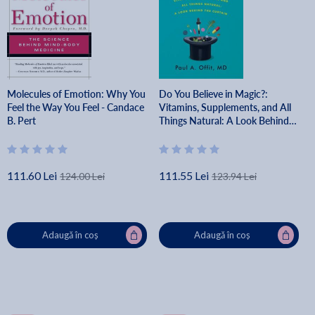
Molecules of Emotion: Why You
Do You Believe in Magic?:
Feel the Way You Feel - Candace
Vitamins, Supplements, and All
B. Pert
Things Natural: A Look Behind
the Curtain - Paul A. Offit
111.60 Lei
111.55 Lei
124.00 Lei
123.94 Lei
Adaugă în coș
Adaugă în coș