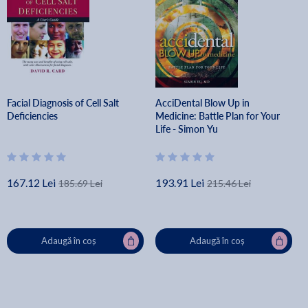
Facial Diagnosis of Cell Salt
AcciDental Blow Up in
Deficiencies
Medicine: Battle Plan for Your
Life - Simon Yu
167.12 Lei
193.91 Lei
185.69 Lei
215.46 Lei
Adaugă în coș
Adaugă în coș