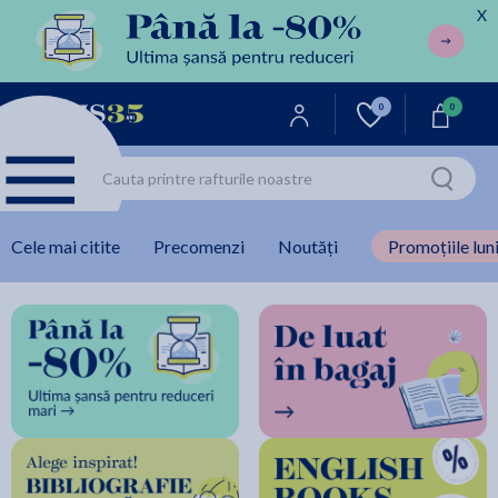
X
0
0
Cele mai citite
Precomenzi
Noutăți
Promoțiile luni