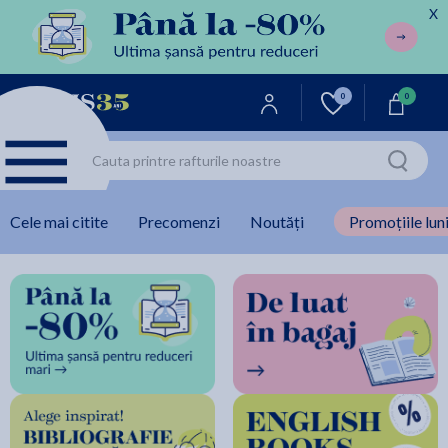
X
0
0
Cele mai citite
Precomenzi
Noutăți
Promoțiile luni