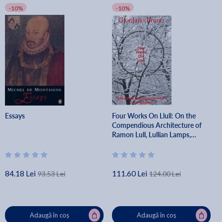
-10%
-10%
Essays
Four Works On Llull: On the
Compendious Architecture of
Ramon Lull, Lullian Lamps,
Scrutiny of the Subjects,
Animadversions - Scott Gosnell
84.18 Lei
111.60 Lei
93.53 Lei
124.00 Lei
Adaugă în coș
Adaugă în coș