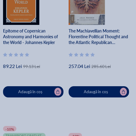
Epitome of Copernican
The Machiavellian Moment:
Astronomy and Harmonies of
Florentine Political Thought and
the World - Johannes Kepler
the Atlantic Republican
Tradition - John Greville Agard
Pocock
89.22 Lei
257.04 Lei
99.13 Lei
285.60 Lei
Adaugă în coș
Adaugă în coș
-10%
TRANSPORT GRATUIT