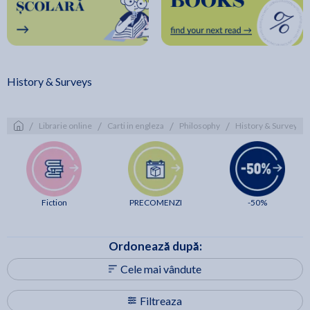
History & Surveys
/
/
/
/
Librarie online
Carti in engleza
Philosophy
History & Surveys
Fiction
PRECOMENZI
-50%
Ordonează după:
Cele mai vândute
Filtreaza