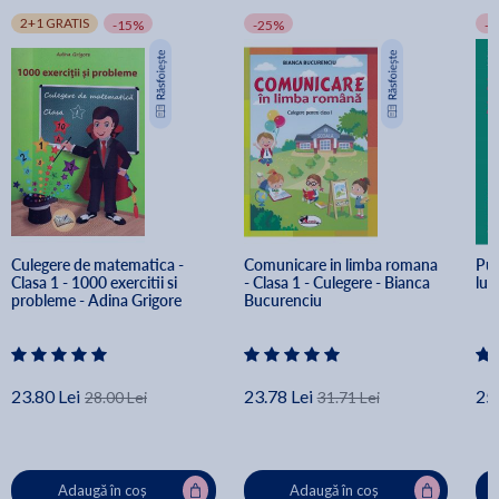
2+1 GRATIS
-15%
-25%
-
Culegere de matematica - 
Comunicare in limba romana 
Put
Clasa 1 - 1000 exercitii si 
- Clasa 1 - Culegere - Bianca 
lum
probleme - Adina Grigore
Bucurenciu
23.80 Lei
23.78 Lei
25.
28.00 Lei
31.71 Lei
Adaugă în coș
Adaugă în coș