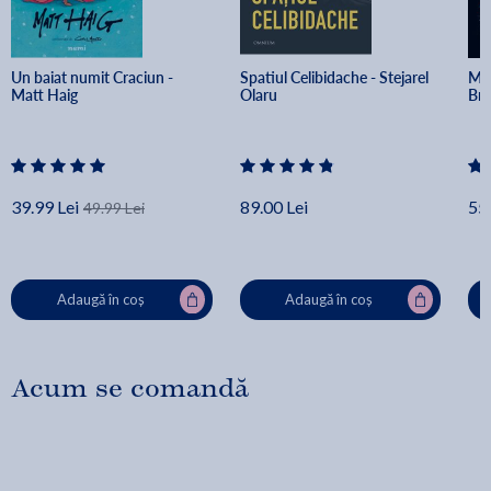
Un baiat numit Craciun - 
Spatiul Celibidache - Stejarel 
Min
Matt Haig
Olaru
Br
39.99 Lei
89.00 Lei
55.
49.99 Lei
Adaugă în coș
Adaugă în coș
Acum se comandă