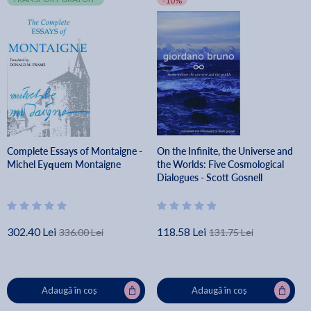
-10%
Complete Essays of Montaigne -
On the Infinite, the Universe and
Michel Eyquem Montaigne
the Worlds: Five Cosmological
Dialogues - Scott Gosnell
302.40 Lei
118.58 Lei
336.00 Lei
131.75 Lei
Adaugă în coș
Adaugă în coș