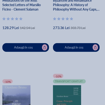
Meditations on the Soul:
Byzantine and Renaissance
Selected Letters of Marsilio
Philosophy: A History of
Ficino - Clement Salaman
Philosophy Without Any Gaps,
Volume 6 - Peter Adamson
128.29 Lei
273.36 Lei
142.54 Lei
303.73 Lei
Adaugă în coș
Adaugă în coș
-10%
TRANSPORT GRATUIT
-10%