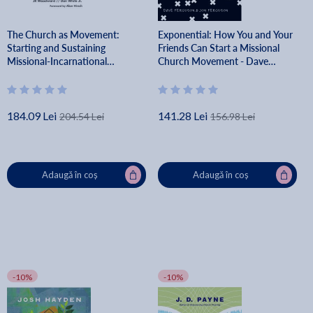
The Church as Movement:
Exponential: How You and Your
Starting and Sustaining
Friends Can Start a Missional
Missional-Incarnational
Church Movement - Dave
Communities - Jr. Woodward
Ferguson
184.09 Lei
141.28 Lei
204.54 Lei
156.98 Lei
Adaugă în coș
Adaugă în coș
-10%
-10%