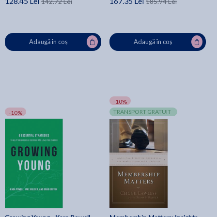
128.45 Lei
167.35 Lei
142.72 Lei
185.94 Lei
Adaugă în coș
Adaugă în coș
-10%
TRANSPORT GRATUIT
-10%