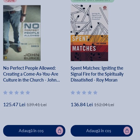
-10%
No Perfect People Allowed:
Spent Matches: Igniting the
Creating a Come-As-You-Are
Signal Fire for the Spiritually
Culture in the Church - John
Dissatisfied - Roy Moran
Burke
125.47 Lei
136.84 Lei
139.41 Lei
152.04 Lei
Adaugă în coș
Adaugă în coș