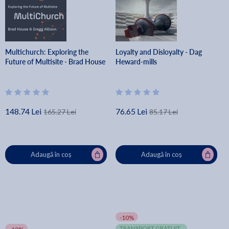
Multichurch: Exploring the
Loyalty and Disloyalty - Dag
Future of Multisite - Brad House
Heward-mills
148.74 Lei
76.65 Lei
165.27 Lei
85.17 Lei
Adaugă în coș
Adaugă în coș
-10%
TRANSPORT GRATUIT