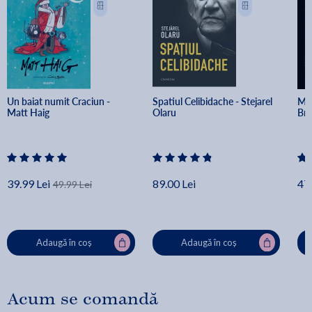
Un baiat numit Craciun - 
Spatiul Celibidache - Stejarel 
Min
Matt Haig
Olaru
Br
39.99 Lei
89.00 Lei
47.
49.99 Lei
Adaugă în coș
Adaugă în coș
Acum se comandă