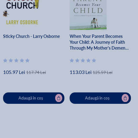
Sticky Church - Larry Osborne
When Your Parent Becomes
Your Child: A Journey of Faith
Through My Mother's Dementia
- Ken Abraham
105.97 Lei
113.03 Lei
117.74 Lei
125.59 Lei
Adaugă în coș
Adaugă în coș