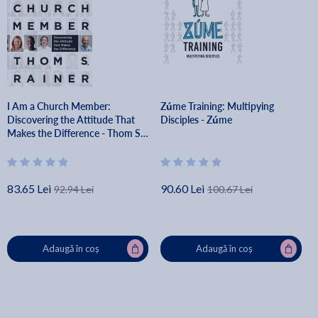
I Am a Church Member:
Zúme Training: Multipying
Discovering the Attitude That
Disciples - Zúme
Makes the Difference - Thom S.
Rainer
83.65 Lei
90.60 Lei
92.94 Lei
100.67 Lei
Adaugă în coș
Adaugă în coș