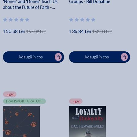
'Nones' and 'Dones' Teach Us
Groups - Bill Donahue
about the Future of Faith -
Stephanie Spellers
150.38 Lei
136.84 Lei
167.09 Lei
152.04 Lei
Adaugă în coș
Adaugă în coș
-10%
TRANSPORT GRATUIT
-10%