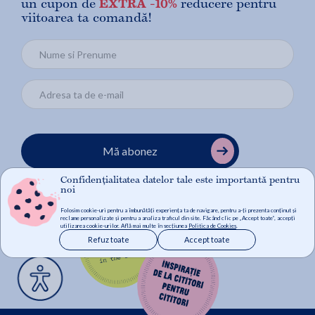
un cupon de
EXTRA -10%
reducere pentru
viitoarea ta comandă!
Mă abonez
Confidențialitatea datelor tale este importantă pentru
noi
Folosim cookie-uri pentru a îmbunătăți experiența ta de navigare, pentru a-ți prezenta conținut și
reclame personalizate și pentru a analiza traficul din site. Făcând clic pe „Accept toate”, accepți
utilizarea cookie-urilor. Află mai multe în secțiunea
Politica de Cookies
.
Refuz toate
Accept toate