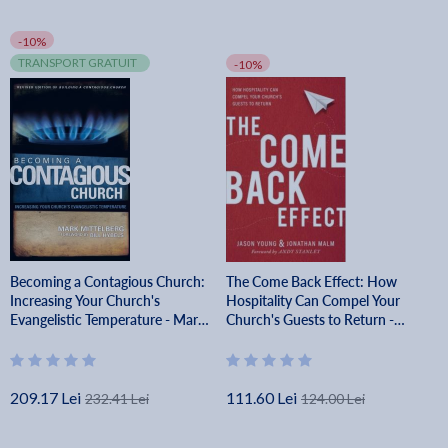
-10%
TRANSPORT GRATUIT
-10%
Becoming a Contagious Church:
The Come Back Effect: How
Increasing Your Church's
Hospitality Can Compel Your
Evangelistic Temperature - Mark
Church's Guests to Return -
Mittelberg
Jason Young
209.17 Lei
111.60 Lei
232.41 Lei
124.00 Lei