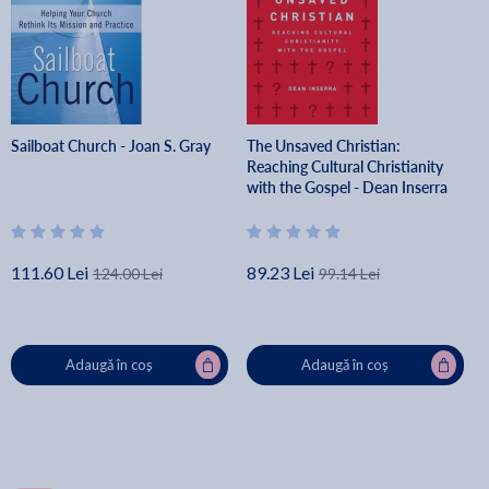
Sailboat Church - Joan S. Gray
The Unsaved Christian:
Reaching Cultural Christianity
with the Gospel - Dean Inserra
111.60 Lei
89.23 Lei
124.00 Lei
99.14 Lei
Adaugă în coș
Adaugă în coș