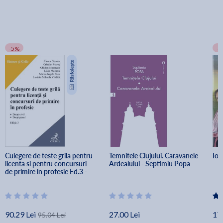
-5%
-
Culegere de teste grila pentru 
Temnitele Clujului. Caravanele 
Ion
licenta si pentru concursuri 
Ardealului - Septimiu Popa
de primire in profesie Ed.3 - 
Ilioara Genoiu, Cristian 
Mares, Olivian Mastacan, 
Livia Mocanu, Maria Angela 
Tatu, Lavinia Vladila
90.29 Lei
27.00 Lei
17.
95.04 Lei