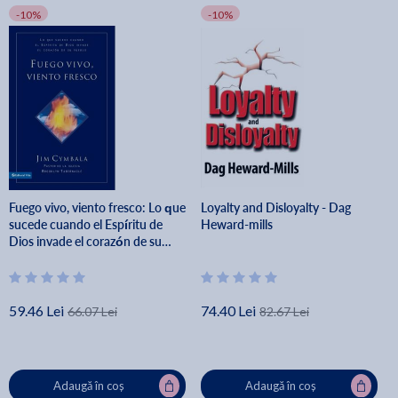
-10%
-10%
Fuego vivo, viento fresco: Lo que
Loyalty and Disloyalty - Dag
sucede cuando el Espíritu de
Heward-mills
Dios invade el corazón de su
pueblo = Fresh Wind, Fresh Fire -
Jim Cymbala
59.46 Lei
74.40 Lei
66.07 Lei
82.67 Lei
Adaugă în coș
Adaugă în coș