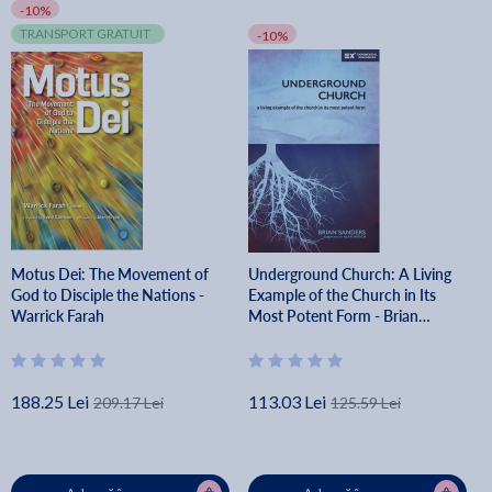
-10%
TRANSPORT GRATUIT
-10%
Motus Dei: The Movement of
Underground Church: A Living
God to Disciple the Nations -
Example of the Church in Its
Warrick Farah
Most Potent Form - Brian
Sanders
188.25 Lei
113.03 Lei
209.17 Lei
125.59 Lei