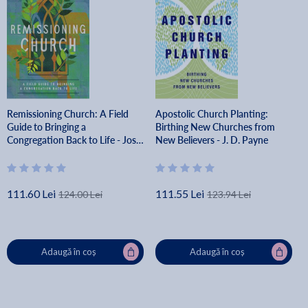
Remissioning Church: A Field
Apostolic Church Planting:
Guide to Bringing a
Birthing New Churches from
Congregation Back to Life - Josh
New Believers - J. D. Payne
Hayden
111.60 Lei
111.55 Lei
124.00 Lei
123.94 Lei
Adaugă în coș
Adaugă în coș