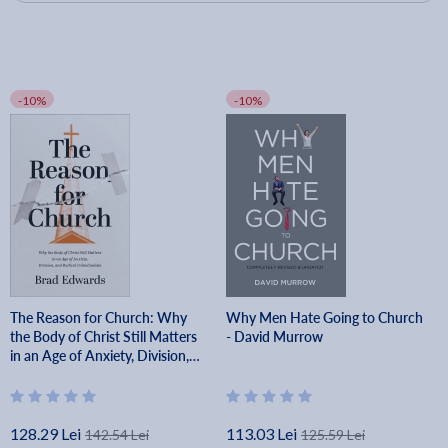
-10%
-10%
The Reason for Church: Why
Why Men Hate Going to Church
the Body of Christ Still Matters
- David Murrow
in an Age of Anxiety, Division,
and Radical Individualism - Brad
Edwards
128.29 Lei
113.03 Lei
142.54 Lei
125.59 Lei