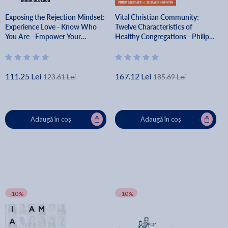
Exposing the Rejection Mindset:
Vital Christian Community:
Experience Love - Know Who
Twelve Characteristics of
You Are - Empower Your
Healthy Congregations - Philip
Relationships 2nd edition - Mark
Brochard
Dejesus
111.25 Lei
167.12 Lei
123.61 Lei
185.69 Lei
Adaugă în coș
Adaugă în coș
-10%
-10%