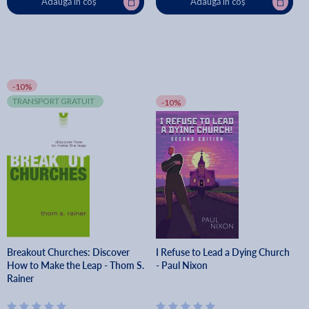
Adaugă în coș
Adaugă în coș
-10%
TRANSPORT GRATUIT
-10%
Breakout Churches: Discover
I Refuse to Lead a Dying Church
How to Make the Leap - Thom S.
- Paul Nixon
Rainer