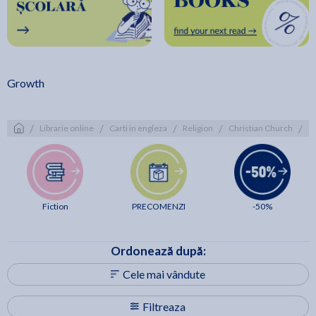
Growth
/
/
/
/
/
Librarie online
Carti in engleza
Religion
Christian Church
G
Fiction
PRECOMENZI
-50%
Ordonează după:
Cele mai vândute
Filtreaza