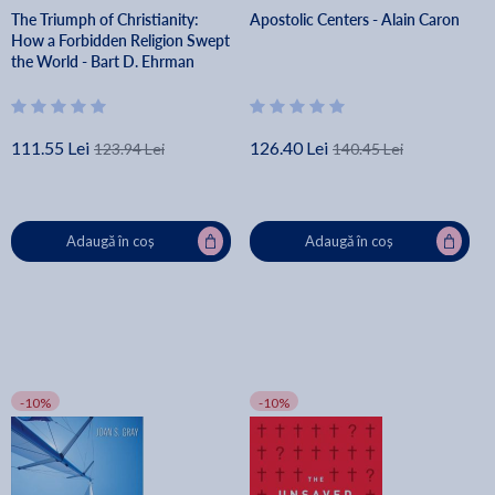
The Triumph of Christianity:
Apostolic Centers - Alain Caron
How a Forbidden Religion Swept
the World - Bart D. Ehrman
111.55 Lei
126.40 Lei
123.94 Lei
140.45 Lei
Adaugă în coș
Adaugă în coș
-10%
-10%