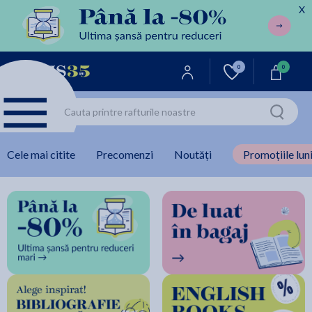
X
0
0
Cele mai citite
Precomenzi
Noutăți
Promoțiile luni