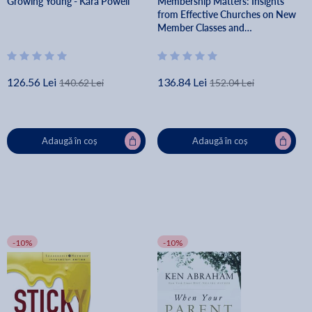
Growing Young - Kara Powell
Membership Matters: Insights
from Effective Churches on New
Member Classes and
Assimilation - Chuck Lawless
126.56 Lei
136.84 Lei
140.62 Lei
152.04 Lei
Adaugă în coș
Adaugă în coș
-10%
-10%