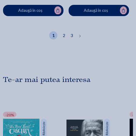
Adaugă în coș
Adaugă în coș
1
2
3
Te-ar mai putea interesa
-20%
-