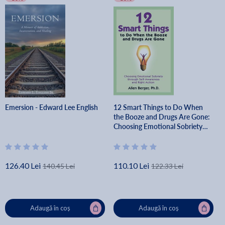
Emersion - Edward Lee English
12 Smart Things to Do When
the Booze and Drugs Are Gone:
Choosing Emotional Sobriety
Through Self-Awareness and
Right Action - Allen Berger
126.40 Lei
110.10 Lei
140.45 Lei
122.33 Lei
Adaugă în coș
Adaugă în coș