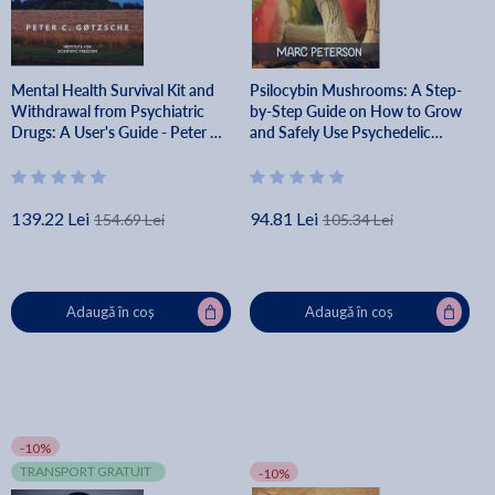
Mental Health Survival Kit and
Psilocybin Mushrooms: A Step-
Withdrawal from Psychiatric
by-Step Guide on How to Grow
Drugs: A User's Guide - Peter C.
and Safely Use Psychedelic
Gøtzsche
Magic Mushrooms for Beginners
- Marc Peterson
139.22 Lei
94.81 Lei
154.69 Lei
105.34 Lei
Adaugă în coș
Adaugă în coș
-10%
TRANSPORT GRATUIT
-10%