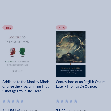
-10%
-10%
Addicted to the Monkey Mind:
Confessions of an English Opium
Change the Programming That
Eater - Thomas De Quincey
Sabotages Your Life - Jean-
francois Benoist
111.55 Lei
71.22 Lei
123.94 Lei
79.13 Lei