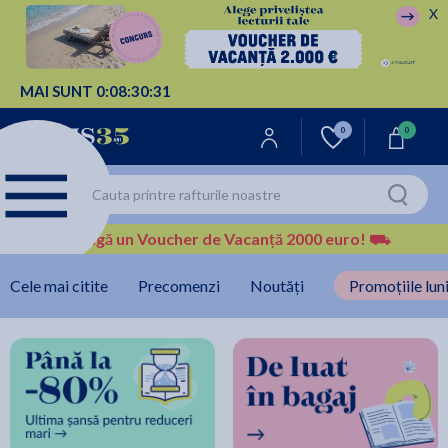
X
MAI SUNT
0:
08:
30:
30
0
0
Câștigă un Voucher de Vacanță 2000 euro!
⛟
Cele mai citite
Precomenzi
Noutăți
Promoțiile luni