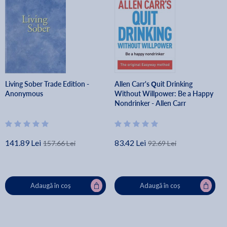
Living Sober Trade Edition -
Allen Carr's Quit Drinking
Anonymous
Without Willpower: Be a Happy
Nondrinker - Allen Carr
141.89 Lei
83.42 Lei
157.66 Lei
92.69 Lei
Adaugă în coș
Adaugă în coș