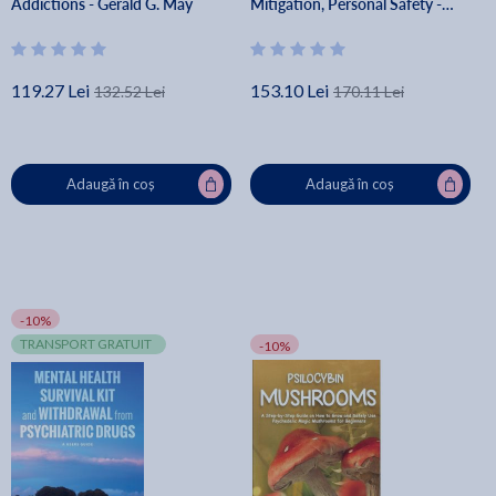
Addictions - Gerald G. May
Mitigation, Personal Safety -
Dominic Milton Trott
119.27 Lei
153.10 Lei
132.52 Lei
170.11 Lei
Adaugă în coș
Adaugă în coș
-10%
TRANSPORT GRATUIT
-10%