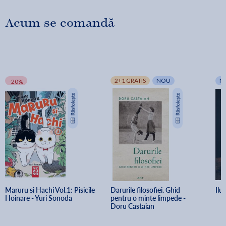
Acum se comandă
2+1 GRATIS
NOU
N
-20%
Maruru si Hachi Vol.1: Pisicile 
Darurile filosofiei. Ghid 
Ilu
Hoinare - Yuri Sonoda
pentru o minte limpede - 
Doru Castaian