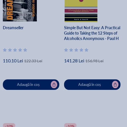
Dreamseller
Simple But Not Easy: A Practical
Guide to Taking the 12 Steps of
Alcoholics Anonymous - Paul H
110.10 Lei
141.28 Lei
122.33 Lei
156.98 Lei
Adaugă în coș
Adaugă în coș
-10%
-10%