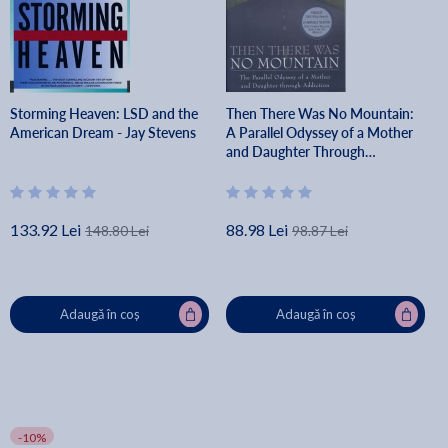
Storming Heaven: LSD and the
Then There Was No Mountain:
American Dream - Jay Stevens
A Parallel Odyssey of a Mother
and Daughter Through
Addiction - Ellen Waterson
133.92 Lei
88.98 Lei
148.80 Lei
98.87 Lei
Adaugă în coș
Adaugă în coș
-10%