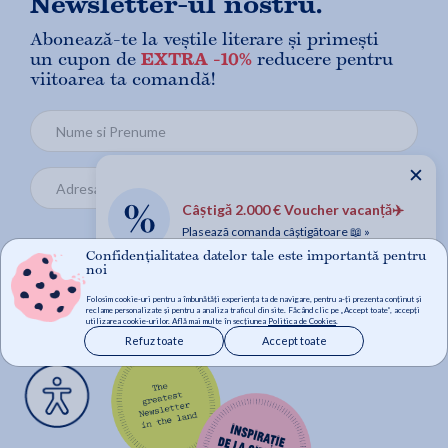
Newsletter-ul nostru.
Abonează-te la veștile literare și primești
un cupon de
EXTRA -10%
reducere pentru
viitoarea ta comandă!
✕
Câștigă 2.000 € Voucher vacanță✈️
Plasează comanda câștigătoare 📖 »
Confidențialitatea datelor tale este importantă pentru
Mă abonez
noi
Folosim cookie-uri pentru a îmbunătăți experiența ta de navigare, pentru a-ți prezenta conținut și
reclame personalizate și pentru a analiza traficul din site. Făcând clic pe „Accept toate”, accepți
utilizarea cookie-urilor. Află mai multe în secțiunea
Politica de Cookies
.
Refuz toate
Accept toate