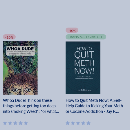
-10%
TRANSPORT GRATUIT
-10%
Whoa Dude!Think on these
How to Quit Meth Now: A Self-
things before getting too deep
Help Guide to Kicking Your Meth
into smoking Weed*: *or what
or Cocaine Addiction - Jay P.
the science of marijuana is telling
Hotrum
us about the harmful effects -
Kevin G. Becker