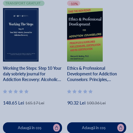
TRANSPORT GRATUIT
-10%
Working the Steps: Step 10 Your
Ethics & Professional
daly sobriety journal for
Development for Addiction
Addiction Recovery: Alcoholics
Counselors: Principles,
Anonymous, Narcotics, Rehab,
Guidelines & Issues for Training,
Living Sober, Fight - Safe Haven
Licensing, Certification and Re-
Sobriety Journals
Certificatio - Marcus M. Mottley
Ph. D.
148.65 Lei
90.32 Lei
165.17 Lei
100.36 Lei
Adaugă în coș
Adaugă în coș