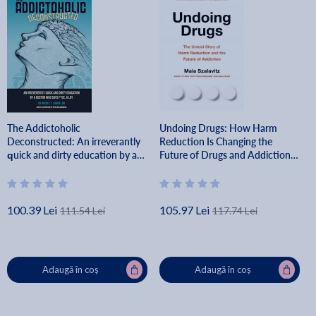
The Addictoholic
Undoing Drugs: How Harm
Deconstructed: An irreverantly
Reduction Is Changing the
quick and dirty education by a
Future of Drugs and Addiction -
doctor who says f*ck a lot -
Maia Szalavitz
Nicole Theresa Labor
100.39 Lei
105.97 Lei
111.54 Lei
117.74 Lei
Adaugă în coș
Adaugă în coș