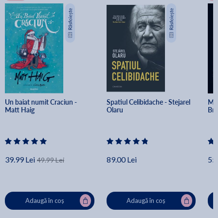
Un baiat numit Craciun - 
Spatiul Celibidache - Stejarel 
Min
Matt Haig
Olaru
Br
39.99 Lei
89.00 Lei
55.
49.99 Lei
Adaugă în coș
Adaugă în coș