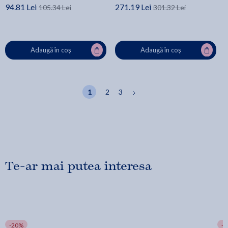
94.81 Lei
271.19 Lei
105.34 Lei
301.32 Lei
Adaugă în coș
Adaugă în coș
1
2
3
Te-ar mai putea interesa
-20%
-