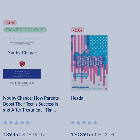
-10%
TRANSPORT GRATUIT
-10%
Not by Chance: How Parents
Heads
Boost Their Teen's Success in
and After Treatment - Tim
Thayne
139.45 Lei
130.89 Lei
154.94 Lei
145.43 Lei