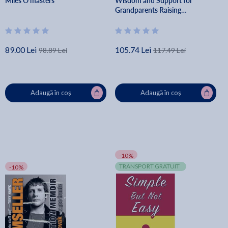
Miles O'masters
Wisdom and Support for
Grandparents Raising
Grandchildren - Andrew
Adesman
89.00 Lei
105.74 Lei
98.89 Lei
117.49 Lei
Adaugă în coș
Adaugă în coș
-10%
TRANSPORT GRATUIT
-10%