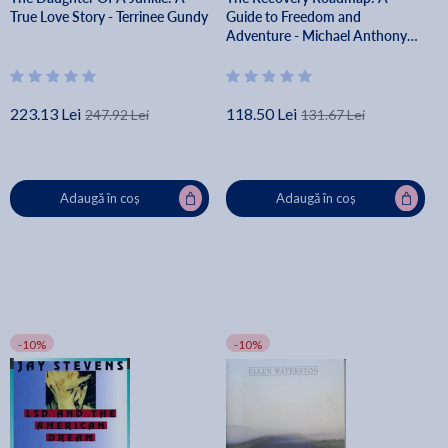
True Love Story - Terrinee Gundy
Guide to Freedom and
Adventure - Michael Anthony
Herbert
223.13 Lei
118.50 Lei
247.92 Lei
131.67 Lei
Adaugă în coș
Adaugă în coș
-10%
-10%