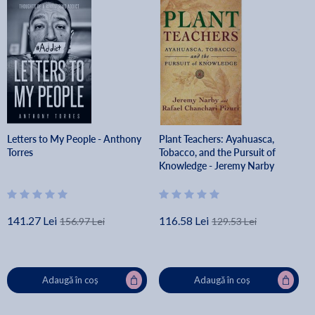
Letters to My People - Anthony
Plant Teachers: Ayahuasca,
Torres
Tobacco, and the Pursuit of
Knowledge - Jeremy Narby
141.27 Lei
116.58 Lei
156.97 Lei
129.53 Lei
Adaugă în coș
Adaugă în coș