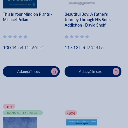
This Is Your Mind on Plants -
Beautiful Boy: A Father's
Michael Pollan
Journey Through His Son's
Addiction - David Sheff
100.44 Lei
117.13 Lei
111.60 Lei
130.14 Lei
Adaugă în coș
Adaugă în coș
-10%
TRANSPORT GRATUIT
-10%