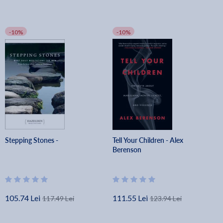
-10%
-10%
Stepping Stones -
Tell Your Children - Alex
Berenson
105.74 Lei
111.55 Lei
117.49 Lei
123.94 Lei