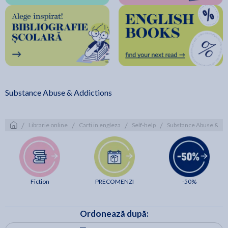
Substance Abuse & Addictions
/
/
/
/
Librarie online
Carti in engleza
Self-help
Substance Abuse & Ad
Fiction
PRECOMENZI
-50%
Ordonează după: