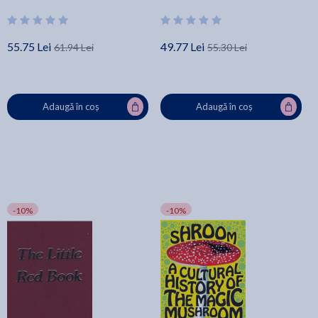
Carr
55.75 Lei
49.77 Lei
61.94 Lei
55.30 Lei
Adaugă în coș
Adaugă în coș
-10%
-10%