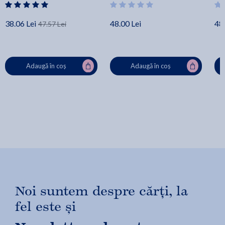
38.06 Lei
48.00 Lei
48.
47.57 Lei
Adaugă în coș
Adaugă în coș
Noi suntem despre cărți, la
fel este și