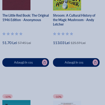
The Little Red Book: The Original
Shroom: A Cultural History of
1946 Edition - Anonymous
the Magic Mushroom - Andy
Letcher
51.70 Lei
113.03 Lei
57.45 Lei
125.59 Lei
Adaugă în coș
Adaugă în coș
-10%
-10%