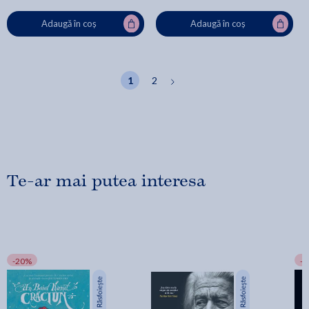
Adaugă în coș
Adaugă în coș
1
2
Te-ar mai putea interesa
-20%
-