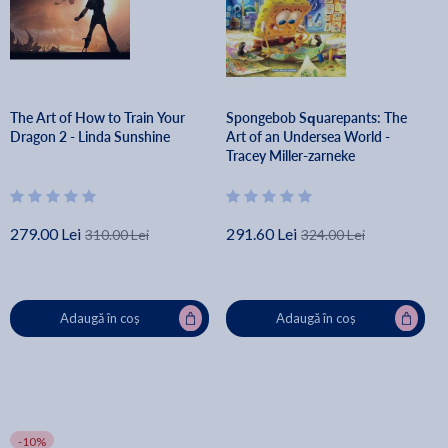
The Art of How to Train Your
Spongebob Squarepants: The
Dragon 2 - Linda Sunshine
Art of an Undersea World -
Tracey Miller-zarneke
279.00 Lei
291.60 Lei
310.00 Lei
324.00 Lei
Adaugă în coș
Adaugă în coș
-10%