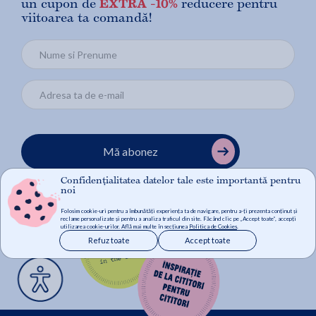
un cupon de
EXTRA -10%
reducere pentru
viitoarea ta comandă!
Mă abonez
Confidențialitatea datelor tale este importantă pentru
noi
Folosim cookie-uri pentru a îmbunătăți experiența ta de navigare, pentru a-ți prezenta conținut și
reclame personalizate și pentru a analiza traficul din site. Făcând clic pe „Accept toate”, accepți
utilizarea cookie-urilor. Află mai multe în secțiunea
Politica de Cookies
.
Refuz toate
Accept toate