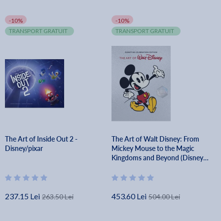
-10%
-10%
TRANSPORT GRATUIT
TRANSPORT GRATUIT
The Art of Inside Out 2 -
The Art of Walt Disney: From
Disney/pixar
Mickey Mouse to the Magic
Kingdoms and Beyond (Disney
100 Celebration Edition) -
Christopher Finch
237.15 Lei
453.60 Lei
263.50 Lei
504.00 Lei