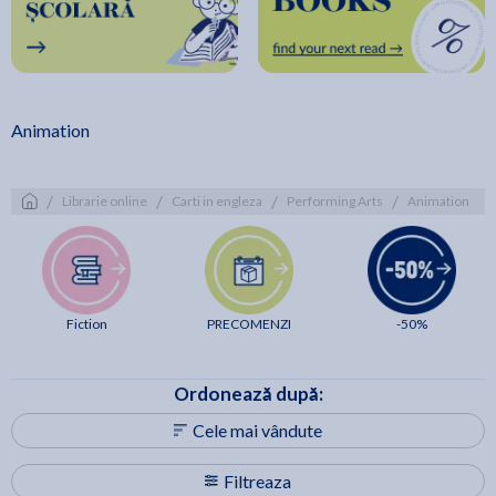
Animation
/
/
/
/
Librarie online
Carti in engleza
Performing Arts
Animation
Fiction
PRECOMENZI
-50%
Ordonează după:
Cele mai vândute
Filtreaza