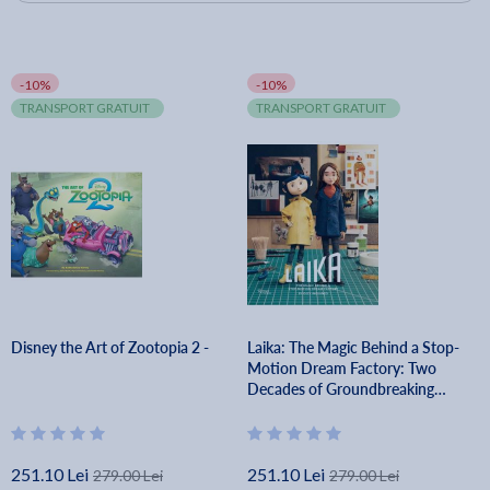
-10%
-10%
TRANSPORT GRATUIT
TRANSPORT GRATUIT
Disney the Art of Zootopia 2 -
Laika: The Magic Behind a Stop-
Motion Dream Factory: Two
Decades of Groundbreaking
Animation from Coraline to
Wildwood - Ozzy Inguanzo
251.10 Lei
251.10 Lei
279.00 Lei
279.00 Lei