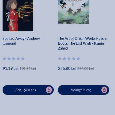
Spirited Away - Andrew
The Art of DreamWorks Puss in
Osmond
Boots: The Last Wish - Ramin
Zahed
91.19 Lei
226.80 Lei
101.32 Lei
252.00 Lei
Adaugă în coș
Adaugă în coș