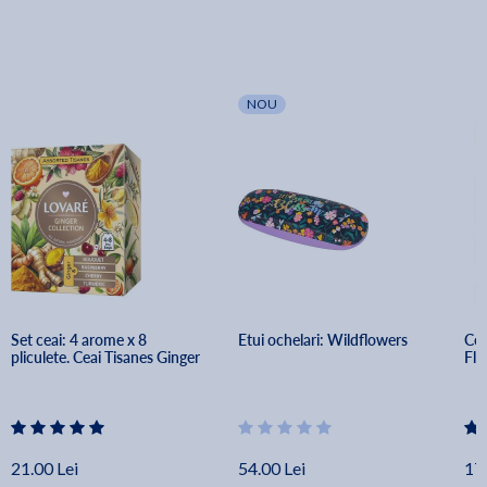
NOU
Set ceai: 4 arome x 8 
Etui ochelari: Wildflowers
Cea
pliculete. Ceai Tisanes Ginger
Fl
21.00 Lei
54.00 Lei
17.