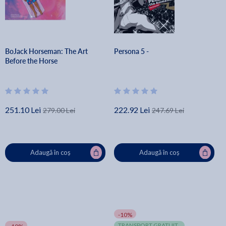
BoJack Horseman: The Art
Persona 5 -
Before the Horse
251.10 Lei
222.92 Lei
279.00 Lei
247.69 Lei
Adaugă în coș
Adaugă în coș
-10%
TRANSPORT GRATUIT