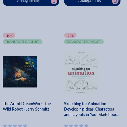
Adaugă în coș
Adaugă în coș
-10%
-10%
TRANSPORT GRATUIT
TRANSPORT GRATUIT
The Art of DreamWorks the
Sketching for Animation:
Wild Robot - Jerry Schmitz
Developing Ideas, Characters
and Layouts in Your Sketchbook
- Peter Parr