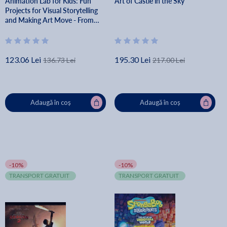
Animation Lab for Kids: Fun
Art of Castle in the Sky
Projects for Visual Storytelling
and Making Art Move - From
Cartooning and Flip Books to
Claymation and Stop-Motio -
Laura Bellmont
123.06 Lei
195.30 Lei
136.73 Lei
217.00 Lei
Adaugă în coș
Adaugă în coș
-10%
-10%
TRANSPORT GRATUIT
TRANSPORT GRATUIT