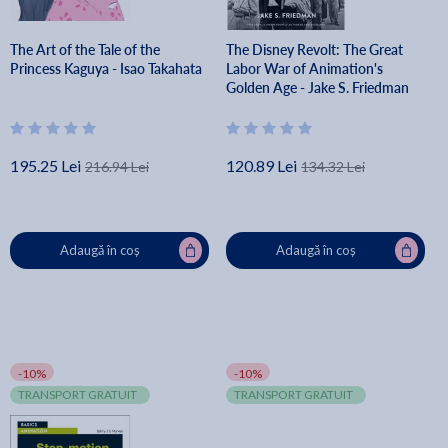
The Art of the Tale of the
The Disney Revolt: The Great
Princess Kaguya - Isao Takahata
Labor War of Animation's
Golden Age - Jake S. Friedman
195.25 Lei
120.89 Lei
216.94 Lei
134.32 Lei
Adaugă în coș
Adaugă în coș
-10%
-10%
TRANSPORT GRATUIT
TRANSPORT GRATUIT