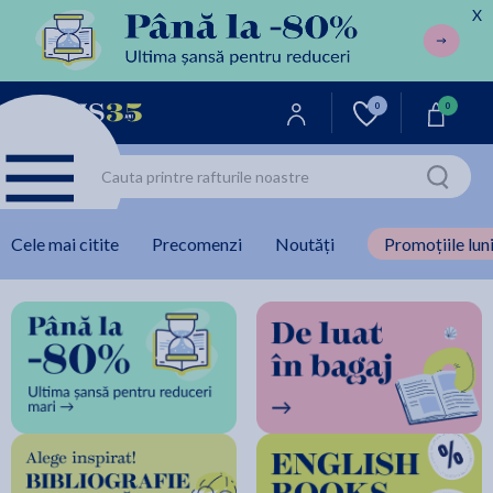
X
0
0
Cele mai citite
Precomenzi
Noutăți
Promoțiile luni