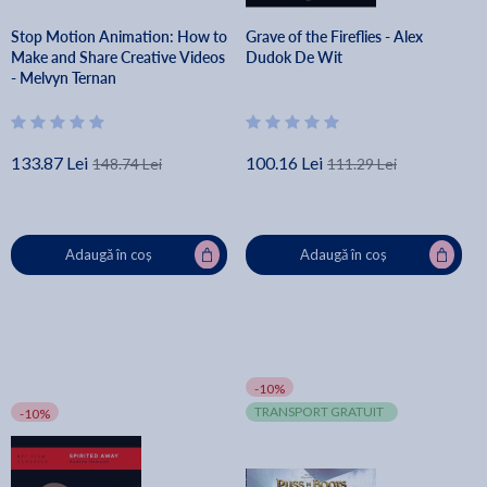
Stop Motion Animation: How to
Grave of the Fireflies - Alex
Make and Share Creative Videos
Dudok De Wit
- Melvyn Ternan
133.87 Lei
100.16 Lei
148.74 Lei
111.29 Lei
Adaugă în coș
Adaugă în coș
-10%
TRANSPORT GRATUIT
-10%