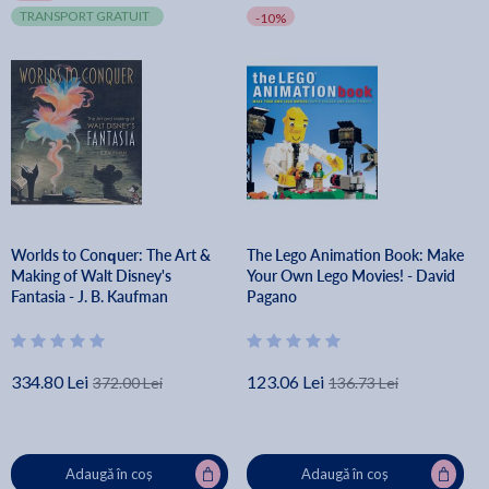
TRANSPORT GRATUIT
-10%
Worlds to Conquer: The Art &
The Lego Animation Book: Make
Making of Walt Disney's
Your Own Lego Movies! - David
Fantasia - J. B. Kaufman
Pagano
334.80 Lei
123.06 Lei
372.00 Lei
136.73 Lei
Adaugă în coș
Adaugă în coș