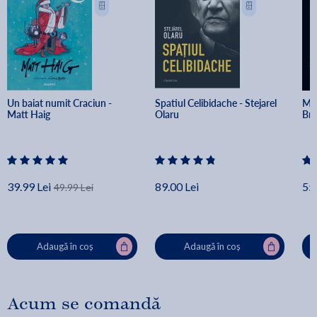
Un baiat numit Craciun - 
Spatiul Celibidache - Stejarel 
Min
Matt Haig
Olaru
Br
39.99 Lei
89.00 Lei
55.
49.99 Lei
Adaugă în coș
Adaugă în coș
Acum se comandă